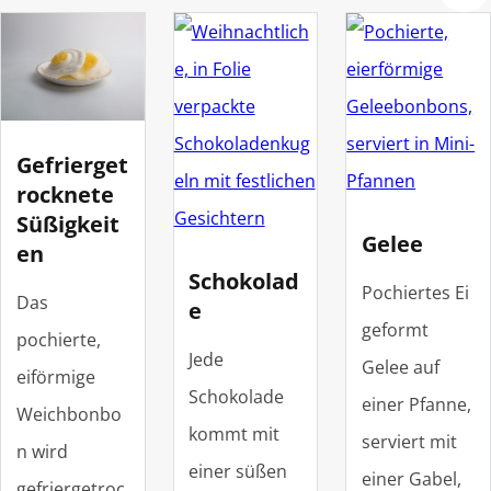
Gefrierget
rocknete
Süßigkeit
Gelee
en
Schokolad
Pochiertes Ei
Das
e
geformt
pochierte,
Jede
Gelee auf
eiförmige
Schokolade
einer Pfanne,
Weichbonbo
kommt mit
serviert mit
n wird
einer süßen
einer Gabel,
gefriergetroc