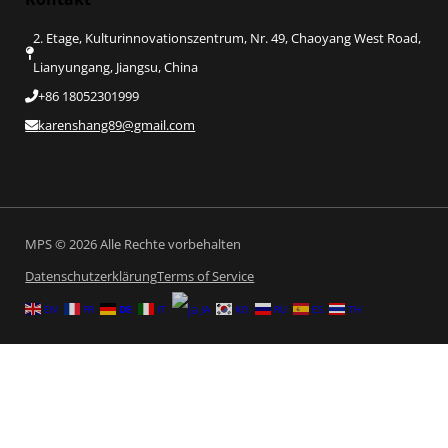
2. Etage, Kulturinnovationszentrum, Nr. 49, Chaoyang West Road,
Lianyungang, Jiangsu, China
+86 18052301999
karenshang89@gmail.com
MPS © 2026 Alle Rechte vorbehalten
Datenschutzerklärung
Terms of Service
EN
FR
DE
IT
JA
KO
RU
ES
TH