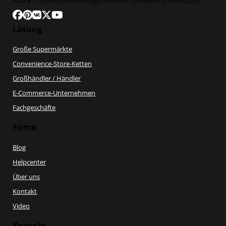
Fabrik – Großhandel und Eigenmarken-Süßwaren (OEM/ODM).
Folge uns auf Facebook
Folgen Sie uns auf Pinterest
Folgen Sie uns auf VK
Folgen Sie uns auf X
Folgen Sie uns auf YouTube
Lösung
Große Supermärkte
Convenience-Store-Ketten
Großhändler / Händler
E-Commerce-Unternehmen
Fachgeschäfte
Firma
Blog
Helpcenter
Über uns
Kontakt
Video
Kontakt