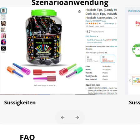
Szenarioanwendung
Süssigkeiten
Süss
FAQ