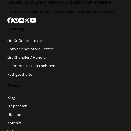
Chinesischer Süßwarenhersteller und -exporteur mit eigener
Fabrik – Großhandel und Eigenmarken-Süßwaren (OEM/ODM).
Folge uns auf Facebook
Folgen Sie uns auf Pinterest
Folgen Sie uns auf VK
Folgen Sie uns auf X
Folgen Sie uns auf YouTube
Lösung
Große Supermärkte
Convenience-Store-Ketten
Großhändler / Händler
E-Commerce-Unternehmen
Fachgeschäfte
Firma
Blog
Helpcenter
Über uns
Kontakt