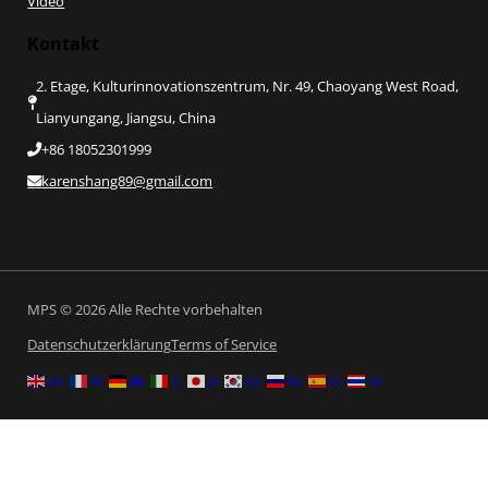
Video
Kontakt
2. Etage, Kulturinnovationszentrum, Nr. 49, Chaoyang West Road,
Lianyungang, Jiangsu, China
+86 18052301999
karenshang89@gmail.com
MPS © 2026 Alle Rechte vorbehalten
Datenschutzerklärung
Terms of Service
EN
FR
DE
IT
JA
KO
RU
ES
TH